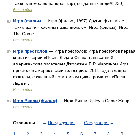
также множество наборов карт, созданных под&#8230; …
Википедия
Игра (фильм
— Игра (фильм, 1997) Другие фильмы с
88
таким же или схожим названием: см. Игра (фильм). Игра
The Game …
Википедия
Игра престолов
— Игра престолов: Игра престолов первая
89
книга из серии «Песнь Льда и Огня», написанной
американским писателем Джорджем Р. Р. Мартином Игра
престолов американский телесериал 2011 года в жанре
фэнтези, созданный по мотивам цикла романов «Песнь
Льда и …
Википедия
Игра Рипли (фильм)
— Игра Рипли Ripley s Game Жанр …
90
Википедия
Страницы
←
Предыдущая
Следующая
→
1
2
3
4
5
6
7
8
9