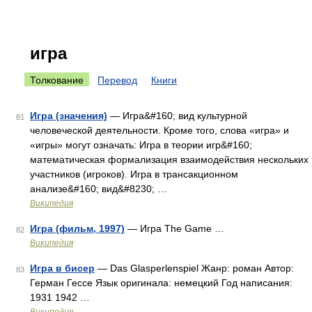
игра
Толкование
Перевод
Книги
Игра (значения)
— Игра&#160; вид культурной
81
человеческой деятельности. Кроме того, слова «игра» и
«игры» могут означать: Игра в теории игр&#160;
математическая формализация взаимодействия нескольких
участников (игроков). Игра в трансакционном
анализе&#160; вид&#8230; …
Википедия
Игра (фильм, 1997)
— Игра The Game …
82
Википедия
Игра в бисер
— Das Glasperlenspiel Жанр: роман Автор:
83
Герман Гессе Язык оригинала: немецкий Год написания:
1931 1942 …