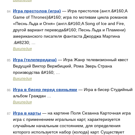
Википедия
Игра престолов (игра)
— Игра престолов (англ.&#160;A
84
Game of Thrones)&#160; игра по мотивам цикла романов
«Песнь Льда и Огня» (англ.&#160;A Song of Ice and Fire,
другой вариант перевода&#160; Песнь Льда и Пламени)
американского писателя фантаста Джорджа Мартина
.&#8230; …
Википедия
Игра (телепередача)
— Игра Жанр телевизионный квест
85
Ведущий Виктор Вержбицкий, Рома Зверь Страна
производства &#160; …
Википедия
Игра в бисер перед свиньями
— Игра в бисер Студийный
86
альбом Граждан …
Википедия
Игра в карты
— на картине Поля Сезанна Карточная игра
87
игра с применением игральных карт, характеризуется
случайным начальным состоянием, для определения
которого используется набор (колода) карт. Существует